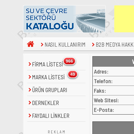
NASIL KULLANIRIM
B2B MEDYA HAKK
966
FİRMA LİSTESİ
Adres:
49
MARKA LİSTESİ
Telefon:
ÜRÜN GRUPLARI
Faks:
Web Sitesi:
DERNEKLER
E-Posta:
FAYDALI LİNKLER
R E K L A M