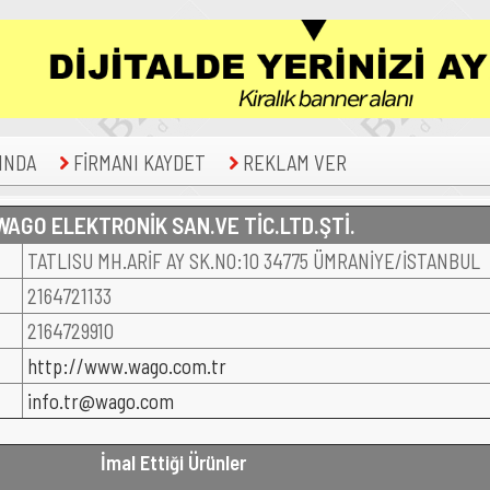
INDA
FİRMANI KAYDET
REKLAM VER
WAGO ELEKTRONİK SAN.VE TİC.LTD.ŞTİ.
TATLISU MH.ARİF AY SK.NO:10 34775 ÜMRANİYE/İSTANBUL
2164721133
2164729910
http://www.wago.com.tr
info.tr@wago.com
İmal Ettiği Ürünler