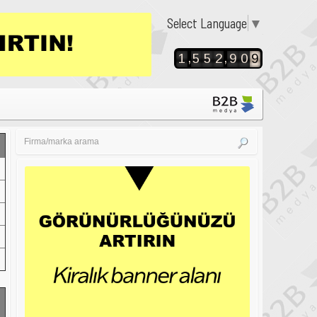
Select Language
▼
,
,
1
5
5
2
9
0
9