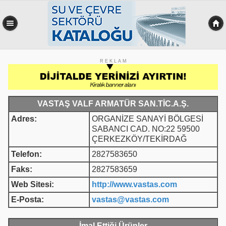
R E K L A M
VASTAŞ VALF ARMATÜR SAN.TİC.A.Ş.
Adres:
ORGANİZE SANAYİ BÖLGESİ
SABANCI CAD. NO:22 59500
ÇERKEZKÖY/TEKİRDAĞ
Telefon:
2827583650
Faks:
2827583659
Web Sitesi:
http://www.vastas.com
E-Posta:
vastas@vastas.com
İmal Ettiği Ürünler