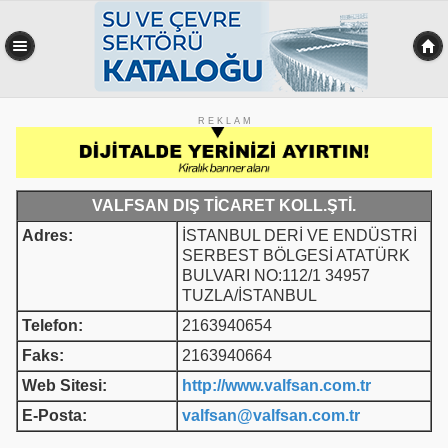
R E K L A M
VALFSAN DIŞ TİCARET KOLL.ŞTİ.
Adres:
İSTANBUL DERİ VE ENDÜSTRİ
SERBEST BÖLGESİ ATATÜRK
BULVARI NO:112/1 34957
TUZLA/İSTANBUL
Telefon:
2163940654
Faks:
2163940664
Web Sitesi:
http://www.valfsan.com.tr
E-Posta:
valfsan@valfsan.com.tr