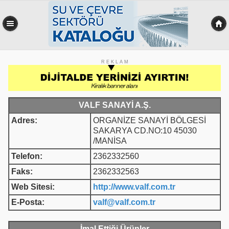
R E K L A M
VALF SANAYİ A.Ş.
Adres:
ORGANİZE SANAYİ BÖLGESİ
SAKARYA CD.NO:10 45030
/MANİSA
Telefon:
2362332560
Faks:
2362332563
Web Sitesi:
http://www.valf.com.tr
E-Posta:
valf@valf.com.tr
İmal Ettiği Ürünler