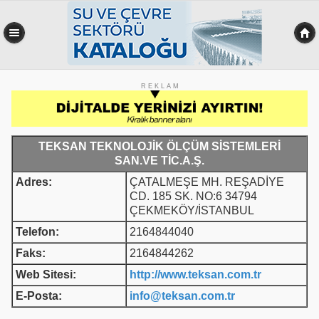
R E K L A M
TEKSAN TEKNOLOJİK ÖLÇÜM SİSTEMLERİ
SAN.VE TİC.A.Ş.
Adres:
ÇATALMEŞE MH. REŞADİYE
CD. 185 SK. NO:6 34794
ÇEKMEKÖY/İSTANBUL
Telefon:
2164844040
Faks:
2164844262
Web Sitesi:
http://www.teksan.com.tr
E-Posta:
info@teksan.com.tr