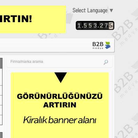
Select Language
▼
,
,
1
5
5
3
2
7
5