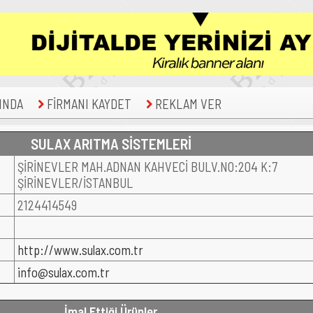
INDA
FİRMANI KAYDET
REKLAM VER
SULAX ARITMA SİSTEMLERİ
ŞİRİNEVLER MAH.ADNAN KAHVECİ BULV.NO:204 K:7
ŞİRİNEVLER/İSTANBUL
2124414549
http://www.sulax.com.tr
info@sulax.com.tr
İmal Ettiği Ürünler