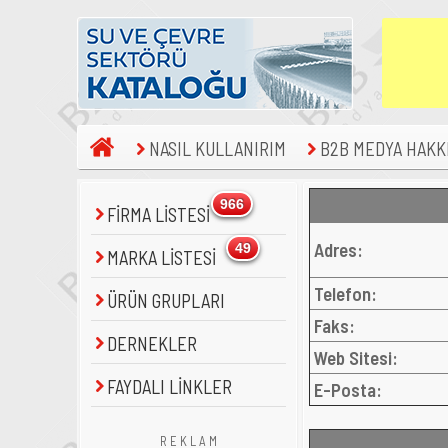
NASIL KULLANIRIM
B2B MEDYA HAKK
966
FİRMA LİSTESİ
Adres:
49
MARKA LİSTESİ
Telefon:
ÜRÜN GRUPLARI
Faks:
DERNEKLER
Web Sitesi:
FAYDALI LİNKLER
E-Posta:
R E K L A M