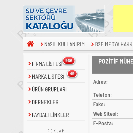
NASIL KULLANIRIM
B2B MEDYA HAKK
POZİTİF MÜHE
966
FİRMA LİSTESİ
49
MARKA LİSTESİ
Adres:
ÜRÜN GRUPLARI
Telefon:
DERNEKLER
Faks:
Web Sitesi:
FAYDALI LİNKLER
E-Posta:
R E K L A M