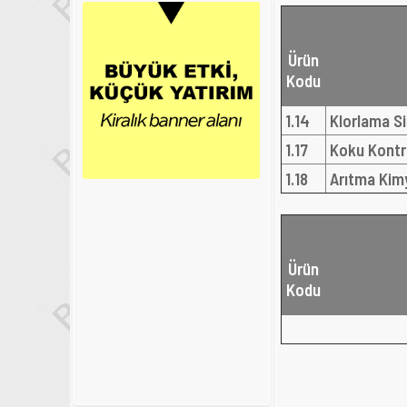
Ürün
Kodu
1.14
Klorlama Si
1.17
Koku Kontro
1.18
Arıtma Kimy
Ürün
Kodu