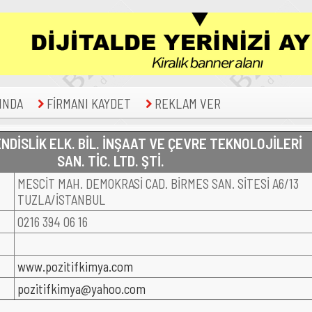
INDA
FİRMANI KAYDET
REKLAM VER
NDİSLİK ELK. BİL. İNŞAAT VE ÇEVRE TEKNOLOJİLERİ
SAN. TİC. LTD. ŞTİ.
MESCİT MAH. DEMOKRASİ CAD. BİRMES SAN. SİTESİ A6/13
TUZLA/İSTANBUL
0216 394 06 16
www.pozitifkimya.com
pozitifkimya@yahoo.com