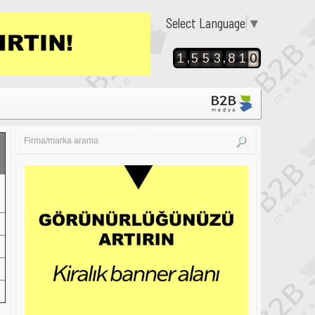
Select Language
▼
,
,
1
5
5
3
8
1
0