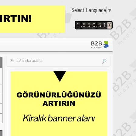
Select Language
▼
,
,
1
5
5
0
5
1
7