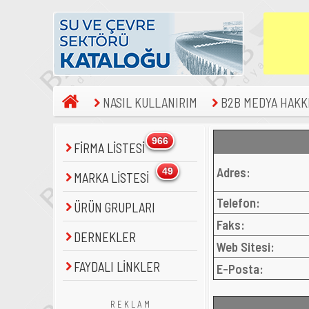
NASIL KULLANIRIM
B2B MEDYA HAKK
966
FİRMA LİSTESİ
Adres:
49
MARKA LİSTESİ
Telefon:
ÜRÜN GRUPLARI
Faks:
DERNEKLER
Web Sitesi:
FAYDALI LİNKLER
E-Posta:
R E K L A M