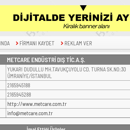
INDA
FİRMANI KAYDET
REKLAM VER
METCARE ENDÜSTRİ DIŞ TİC.A.Ş.
YUKARI DUDULLU MH.TAVUKÇUYOLU CD. TURNA SK.NO:30
ÜMRANİYE/İSTANBUL
2165945188
2165945288
http://www.metcare.com.tr
info@metcare.com.tr
İmal Ettiği Ürünler