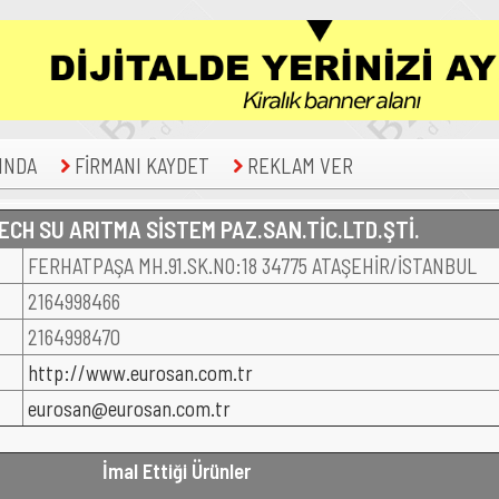
INDA
FİRMANI KAYDET
REKLAM VER
CH SU ARITMA SİSTEM PAZ.SAN.TİC.LTD.ŞTİ.
FERHATPAŞA MH.91.SK.NO:18 34775 ATAŞEHİR/İSTANBUL
2164998466
2164998470
http://www.eurosan.com.tr
eurosan@eurosan.com.tr
İmal Ettiği Ürünler