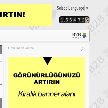
Select Language
▼
,
,
1
5
5
4
7
2
5