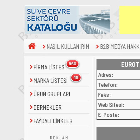
NASIL KULLANIRIM
B2B MEDYA HAKK
EUROTE
966
FİRMA LİSTESİ
Adres:
49
MARKA LİSTESİ
Telefon:
ÜRÜN GRUPLARI
Faks:
Web Sitesi:
DERNEKLER
E-Posta:
FAYDALI LİNKLER
R E K L A M