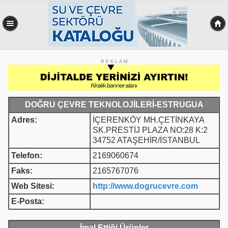
R E K L A M
DOĞRU ÇEVRE TEKNOLOJİLERİ-ESTRUGUA
Adres:
İÇERENKÖY MH.ÇETİNKAYA
SK.PRESTİJ PLAZA NO:28 K:2
34752 ATAŞEHİR/İSTANBUL
Telefon:
2169060674
Faks:
2165767076
Web Sitesi:
http://www.dogrucevre.com
E-Posta:
İmal Ettiği Ürünler