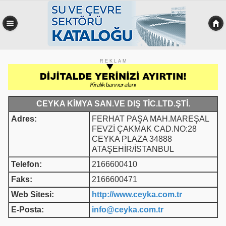
R E K L A M
CEYKA KİMYA SAN.VE DIŞ TİC.LTD.ŞTİ.
Adres:
FERHAT PAŞA MAH.MAREŞAL
FEVZİ ÇAKMAK CAD.NO:28
CEYKA PLAZA 34888
ATAŞEHİR/İSTANBUL
Telefon:
2166600410
Faks:
2166600471
Web Sitesi:
http://www.ceyka.com.tr
E-Posta:
info@ceyka.com.tr