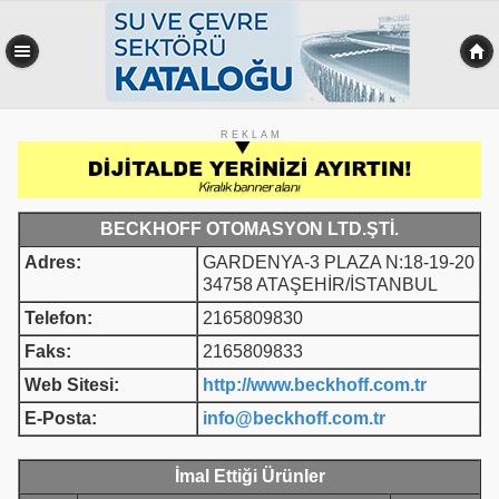
R E K L A M
BECKHOFF OTOMASYON LTD.ŞTİ.
Adres:
GARDENYA-3 PLAZA N:18-19-20
34758 ATAŞEHİR/İSTANBUL
Telefon:
2165809830
Faks:
2165809833
Web Sitesi:
http://www.beckhoff.com.tr
E-Posta:
info@beckhoff.com.tr
İmal Ettiği Ürünler