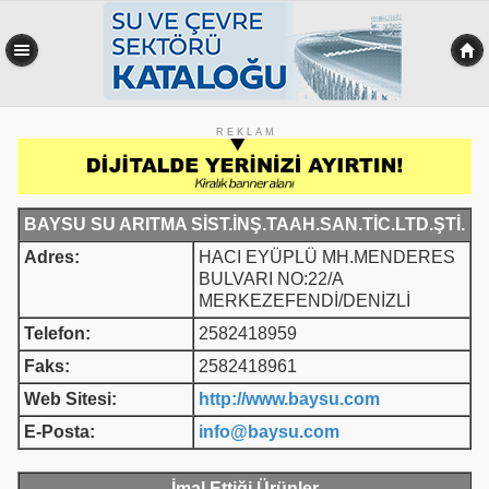
R E K L A M
BAYSU SU ARITMA SİST.İNŞ.TAAH.SAN.TİC.LTD.ŞTİ.
Adres:
HACI EYÜPLÜ MH.MENDERES
BULVARI NO:22/A
MERKEZEFENDİ/DENİZLİ
Telefon:
2582418959
Faks:
2582418961
Web Sitesi:
http://www.baysu.com
E-Posta:
info@baysu.com
İmal Ettiği Ürünler