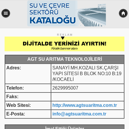
R E K L A M
AGT SU ARITMA TEKNOLOJİLERİ
Adres:
SANAYİ MH.KOZALI SK.ÇARŞI
YAPI SİTESİ B BLOK NO:10 B:19
/KOCAELİ
Telefon:
2629995007
Faks:
Web Sitesi:
http://www.agtsuaritma.com.tr
E-Posta:
info@agtsuaritma.com.tr
İmal Ettiği Ürünler